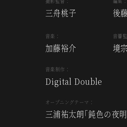
撮影監督：
編集
三舟桃子
後
音楽：
音響
加藤裕介
境
音楽制作：
Digital Double
オープニングテーマ：
三浦祐太朗｢鈍色の夜明