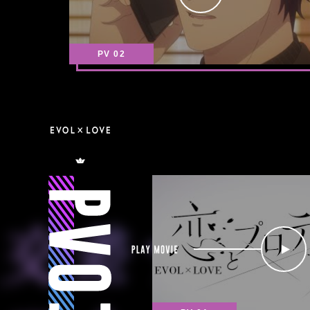
不
y
に
思
て
議
毎
PV 02
な
週
能
水
力
曜
を
2
持
4
p
つ
P
時
l
者
交
V
よ
a
が
差
0
り
y
い
す
1
放
る
る
送