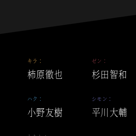
キラ：
ゼン：
柿原徹也
杉田智和
ハク：
シモン：
小野友樹
平川大輔