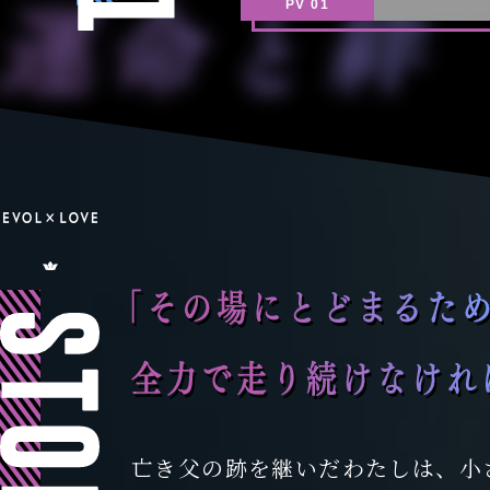
PV 01
運
開
命
始
と
！
絆
「
S
そ
T
の
O
場
R
に
亡き父の跡を継いだわたしは、小