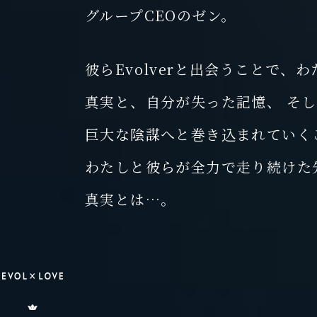
グループCEOのゼン。
り
続
彼らEvolverと出会うことで、
け
な
真実と、自分が失った記憶、
そし
け
巨大な陰謀へと巻き込まれていく
れ
わたしと彼らが全力で走り続けた
ば
真実とは…。
な
ら
な
い
」