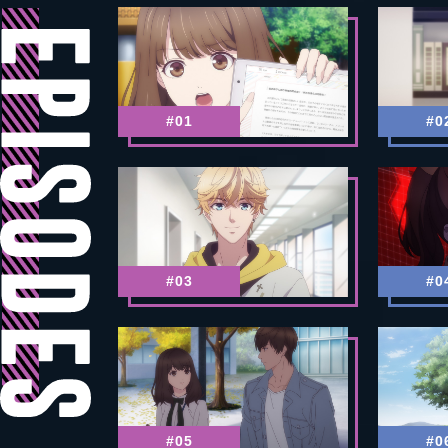
E
P
I
#01
#0
S
O
D
E
#03
#0
S
#05
#0