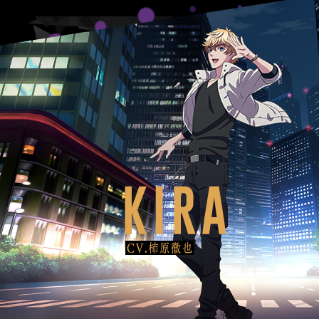
T
K
E
I
R
R
A
（
C
V
.
柿
原
徹
也