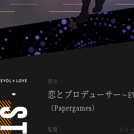
）
原作：
恋とプロデューサー
～E
（Papergames）
S
T
監督：
シリ
A