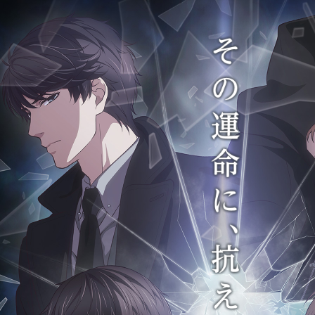
そ
の
運
命
に
、
抗
え
―