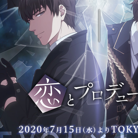
恋
と
プ
ロ
デ
2
ュ