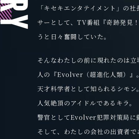
Y
と
「キセキエンタテイメント」の社
ど
サーとして、TV番組『奇跡発見
ま
うと日々奮闘していた。
る
た
め
そんなわたしの前に現れたのは立
に
人の『Evolver（超進化人類）』
は
天才科学者として知られるシモン
、
人気絶頂のアイドルであるキラ。
全
力
警官としてEvolver犯罪対策局
で
そして、わたしの会社の出資者で
走