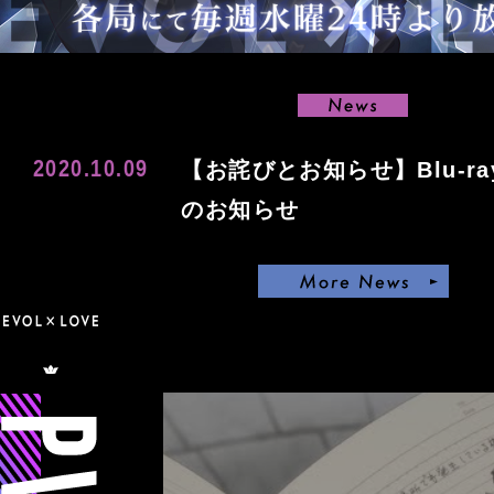
0
ー
2
サ
0
ー
N
年
e
7
2020.10.09
【お詫びとお知らせ】Blu-r
w
月
のお知らせ
s
1
5
M
日
o
(
r
水
e
M
p
P
)
N
O
l
V
よ
e
V
a