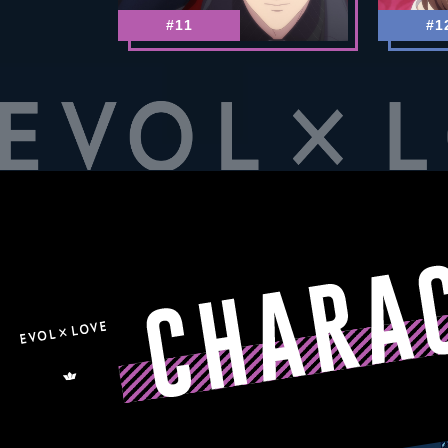
#11
#1
C
H
A
R
A
C