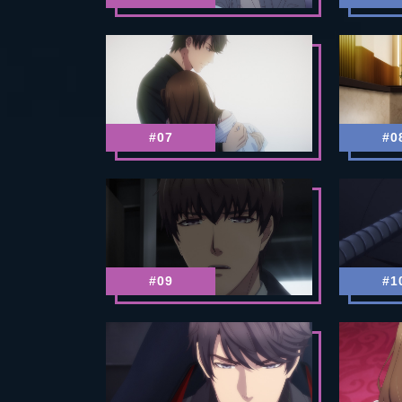
#07
#0
#09
#1