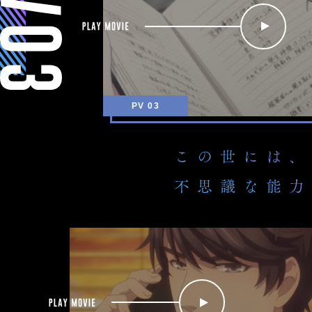
0
り
w
I
y
2
T
s
E
O
K
PV 03
Y
O
こ
M
の
X
世
ほ
に
p
か
は
l
各
、
a
局