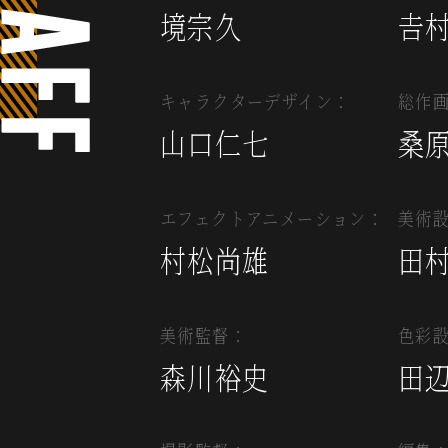
境宗久
𠮷
F
F
キャラクターデザイン：
総作
山口仁七
桑
エフェクトアニメーション：
美術
村松尚雄
田
美術監督：
色彩
森川裕史
田