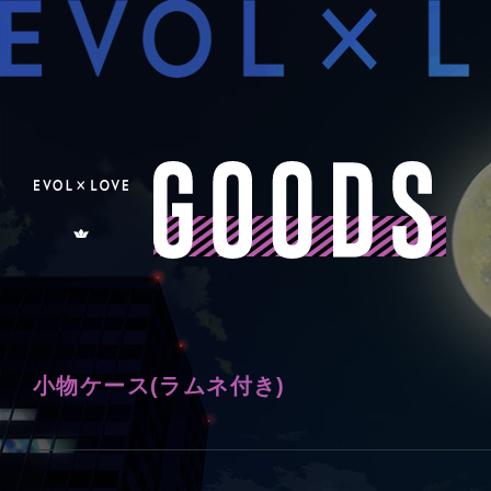
G
O
O
D
S
小物ケース(ラムネ付き)