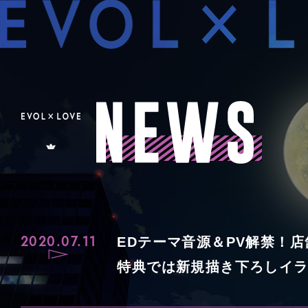
N
E
W
S
2020.07.11
EDテーマ音源＆PV解禁！
特典では新規描き下ろしイ