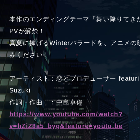
本作のエンディングテーマ「舞い降りてき
PVが解禁！
真夏に捧げるWinterバラードを、アニメ
みください！
アーティスト：恋とプロデューサー featuring
Suzuki
作詞・作曲 ：中島卓偉
https://www.youtube.com/watch?
v=hZiZ8a5_byg&feature=youtu.be