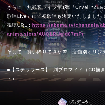
さらに「無観客ライブ第1弾『Unveil “ZE
歌唱Live」にて初歌唱も決定いたしました
視聴URL：
https://abema.tv/channels/a
anime/slots/AUQLRUgid87mPu
そして「舞い降りてきた雪」店舗別オリジ
■【ステラワース】L判ブロマイド（CD描
ト）